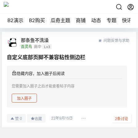
B2演示
B2购买
瓜奇主题
商铺
动态
专题
快讯
那条鱼不洗澡
问题反馈与求助
百灵鸟
高中
Lv3
自定义底部页脚不兼容粘性侧边栏
隐藏内容，加入圈子后阅读
您需要加入圈子之后才能查看帖子内容
加入圈子
22年9月15日
0
赞
收藏
2
条讨论