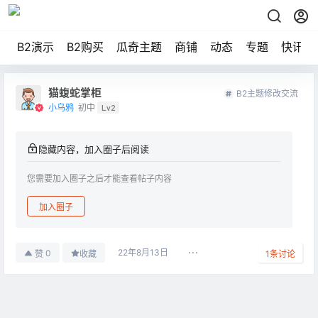
B2演示
B2购买
瓜奇主题
商铺
动态
专题
快讯
猫蝮蛇掌柜
B2主题修改交流
小乌鸦
初中
Lv2
隐藏内容，加入圈子后阅读
您需要加入圈子之后才能查看帖子内容
加入圈子
22年8月13日
0
赞
收藏
1
条讨论