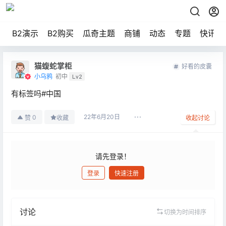
B2演示
B2购买
瓜奇主题
商铺
动态
专题
快讯
猫蝮蛇掌柜
好看的皮囊
小乌鸦
初中
Lv2
有标签吗#中国
22年6月20日
0
赞
收藏
收起讨论
请先登录！
登录
快速注册
发布
讨论
切换为时间排序