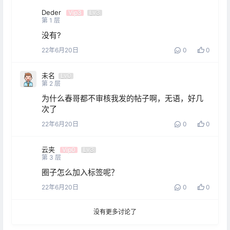
Deder
Vip3
Lv3
第
1
层
没有?
22年6月20日
0
0
未名
Lv0
第
2
层
为什么春哥都不审核我发的帖子啊，无语，好几
次了
22年6月20日
0
0
云夹
Vip0
Lv3
第
3
层
圈子怎么加入标签呢？
22年6月20日
0
0
没有更多讨论了