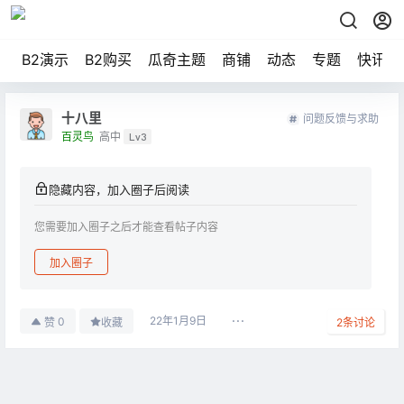
B2演示
B2购买
瓜奇主题
商铺
动态
专题
快讯
十八里
问题反馈与求助
百灵鸟
高中
Lv3
隐藏内容，加入圈子后阅读
您需要加入圈子之后才能查看帖子内容
加入圈子
22年1月9日
0
赞
收藏
2
条讨论