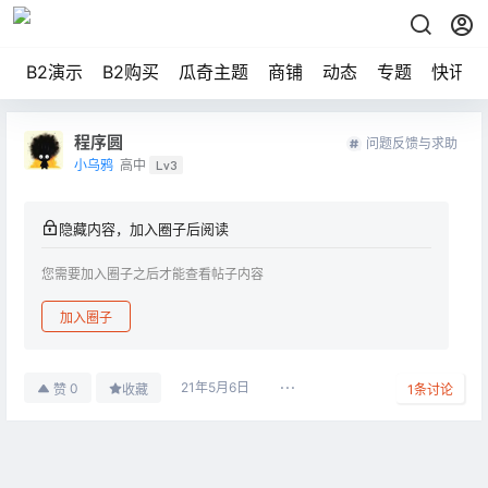
B2演示
B2购买
瓜奇主题
商铺
动态
专题
快讯
程序圆
问题反馈与求助
小乌鸦
高中
Lv3
隐藏内容，加入圈子后阅读
您需要加入圈子之后才能查看帖子内容
加入圈子
21年5月6日
0
赞
收藏
1
条讨论