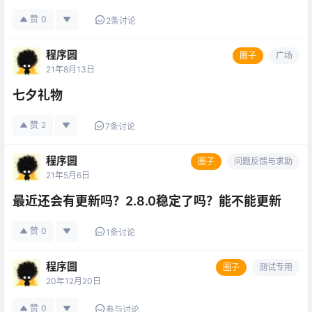
赞
0
2条讨论
程序圆
圈子
广场
21年8月13日
七夕礼物
赞
2
7条讨论
程序圆
圈子
问题反馈与求助
21年5月6日
最近还会有更新吗？2.8.0稳定了吗？能不能更新
赞
0
1条讨论
程序圆
圈子
测试专用
20年12月20日
赞
0
参与讨论