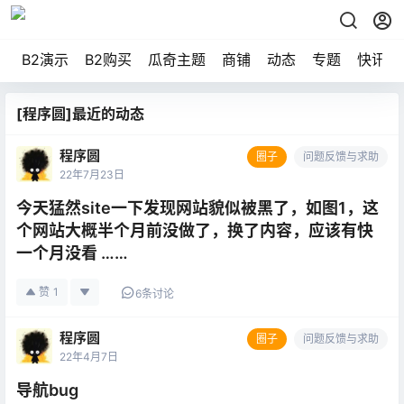
B2演示
B2购买
瓜奇主题
商铺
动态
专题
快讯
[程序圆]最近的动态
程序圆
圈子
问题反馈与求助
22年7月23日
今天猛然site一下发现网站貌似被黑了，如图1，这
个网站大概半个月前没做了，换了内容，应该有快
一个月没看 ……
赞
1
6条讨论
程序圆
圈子
问题反馈与求助
22年4月7日
导航bug