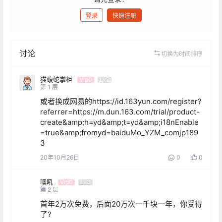
登录
快速注册
发布
讨论
切换为时间排序
猫蝮蛇掌柜
Vip0
Lv2
第
1
层
或者换成网易的https://id.163yun.com/register?
referrer=https://m.dun.163.com/trial/product-
create&amp;h=yd&amp;t=yd&amp;i18nEnable
=true&amp;fromyd=baiduMo_YZM_comjp189
3
20年10月26日
0
0
噢吼
Vip0
Lv3
第
2
层
首年2万次免费，后面20万次一千块一年，你受得
了?