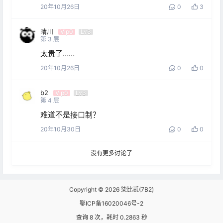
20年10月26日
0
3
晴川
Vip0
Lv3
第
3
层
太贵了……
20年10月26日
0
0
b2
Vip0
Lv3
第
4
层
难道不是接口制？
20年10月30日
0
0
没有更多讨论了
Copyright © 2026
柒比贰(7B2)
鄂ICP备16020046号-2
查询 8 次，耗时 0.2863 秒