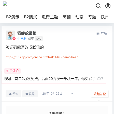
B2演示
B2购买
瓜奇主题
商铺
动态
专题
快讯
猫蝮蛇掌柜
广场
小乌鸦
初中
Lv2
验证码能否改成腾讯的
https://007.qq.com/online.html?ADTAG=demo.head
热门评论
噢吼
:
首年2万次免费，后面20万次一千块一年，你受得了?
3
20年10月26日
0
赞
收藏
收起讨论
请先登录！