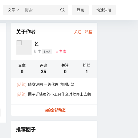
文章
登录
快速注册
关于作者
关注
私信
と
初中
Lv2
大老鹰
文章
评论
关注
粉丝
0
35
0
1
[话题]
随身WIFI 一级代理 内侧招募
[话题]
圈子详情页的小工具什么时候弄上去啊
Ta的全部动态
推荐圈子