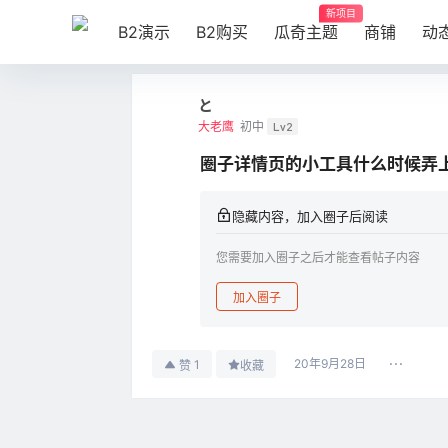
新项目
B2演示
B2购买
瓜奇主题
商铺
动
と
大老鹰
初中
Lv2
圈子详情页的小工具什么时候弄
隐藏内容，加入圈子后阅读
您需要加入圈子之后才能查看帖子内容
加入圈子
20年9月28日
1
赞
收藏