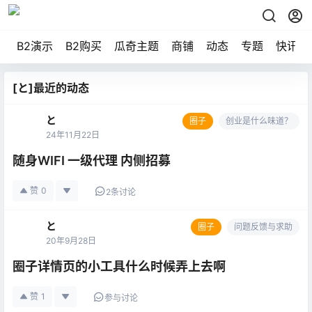
B2演示
B2购买
瓜奇主题
商铺
动态
专题
快讯
[と]最近的动态
と
圈子
创业是什么味道？
24年11月22日
随身WIFI 一级代理 内侧招募
赞
0
2条讨论
と
圈子
问题反馈与求助
20年9月28日
圈子详情页的小工具什么时候弄上去啊
赞
1
参与讨论