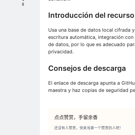
0
Introducción del recurso
Usa una base de datos local cifrada y
escritura automática, integración co
de datos, por lo que es adecuado para
privacidad.
Consejos de descarga
El enlace de descarga apunta a GitHub
maestra y haz copias de seguridad pe
点点赞赏，手留余香
还没有人赞赏，快来当第一个赞赏的人吧！