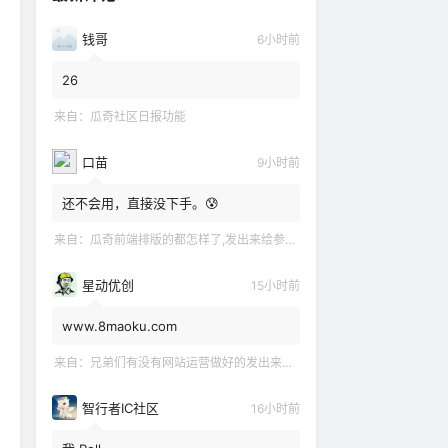
钱哥
6小时前
26
来自：
瓜奇社区日报功能
口苗
9小时前
还不会用，直接没下手。😰
来自：
瓜奇前端排版的都怎样了,发出来给参观下吧
星动优创
15小时前
www.8maoku.com
来自：
兄弟们有没有网站运营做好的发出来观摩观摩嘛
智行者IC社区
16小时前