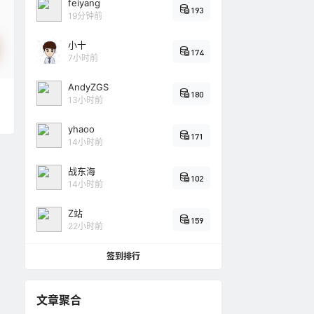
feiyang
193
19分钟前
小十
174
7小时前
AndyZGS
180
13小时前
yhaoo
171
14小时前
战东海
102
14小时前
Z站
159
22小时前
签到排行
文章聚合