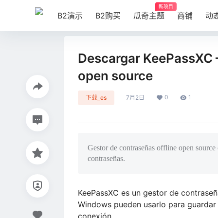
新项目
B2演示
B2购买
瓜奇主题
商铺
动
Descargar KeePassXC –
open source
0
1
下载_es
7月2日
Gestor de contraseñas offline open source
contraseñas.
KeePassXC es un gestor de contraseña
Windows pueden usarlo para guardar c
conexión.