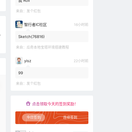
我 Roll
来自：
发个红包
智行者IC社区
16小时前
Sketch(76816)
来自：
瓜奇本地宝塔环境搭建教程
yisz
22小时前
99
来自：
发个红包
点击领取今天的签到奖励！
今日签到
连续签到