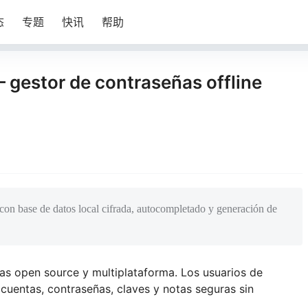
态
专题
快讯
帮助
 gestor de contraseñas offline
 con base de datos local cifrada, autocompletado y generación de
s open source y multiplataforma. Los usuarios de
uentas, contraseñas, claves y notas seguras sin