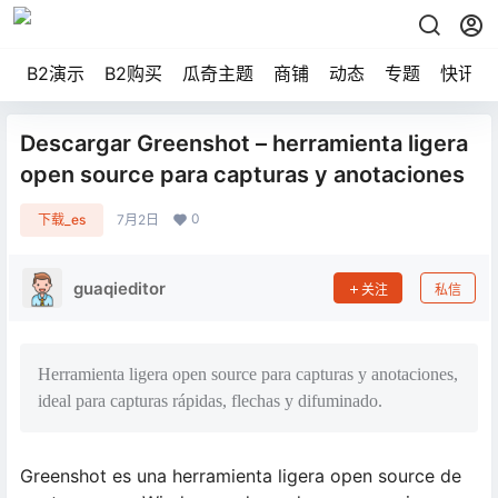
B2演示
B2购买
瓜奇主题
商铺
动态
专题
快讯
Descargar Greenshot – herramienta ligera
open source para capturas y anotaciones
0
下载_es
7月2日
guaqieditor
关注
私信
Herramienta ligera open source para capturas y anotaciones,
ideal para capturas rápidas, flechas y difuminado.
Greenshot es una herramienta ligera open source de