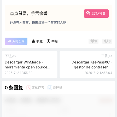
点点赞赏，手留余香
给TA打赏
还没有人赞赏，快来当第一个赞赏的人吧！
0
0
海报分享
收藏
举报
下载_es
下载_es
Descargar WinMerge -
Descargar KeePassXC -
herramienta open source
gestor de contraseñas
para comparar carpetas y
offline open source
2026-7-2 12:55:32
2026-7-2 12:57:04
textos
0 条回复
文章作者
管理员
A
M
欢迎您，新朋友，感谢参与互动！
确认修改