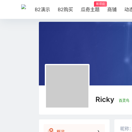
新项目
B2演示
B2购买
瓜奇主题
商铺
动
Ricky
百灵鸟
昵称
概览