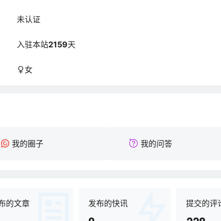
未认证
：
入驻本站
2159
天
：
女
：
我的圈子
我的问答
布的文章
发布的快讯
提交的评