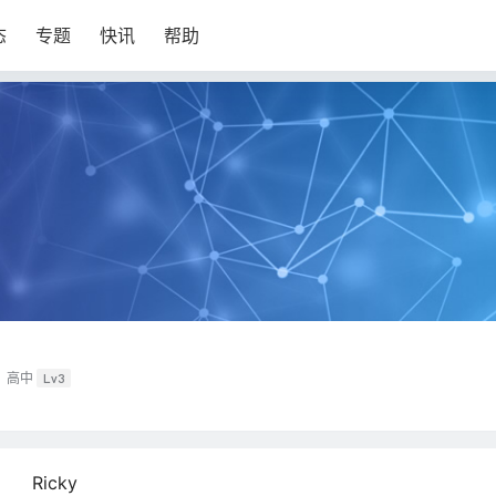
态
专题
快讯
帮助
高中
Lv3
Ricky
：