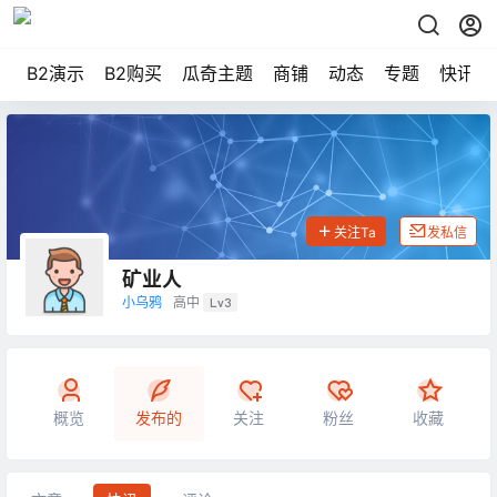
B2演示
B2购买
瓜奇主题
商铺
动态
专题
快讯
关注Ta
发私信
矿业人
小乌鸦
高中
Lv3
概览
发布的
关注
粉丝
收藏