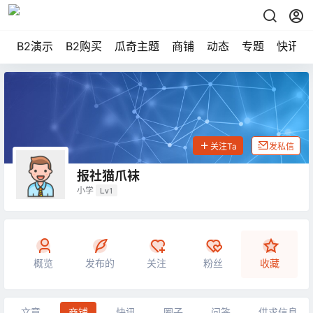
B2演示
B2购买
瓜奇主题
商铺
动态
专题
快讯
关注Ta
发私信
报社猫爪袜
小学
Lv1
概览
发布的
关注
粉丝
收藏
文章
商铺
快讯
圈子
问答
供求信息