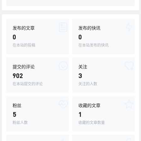
发布的文章
发布的快讯
0
0
在本站的投稿
在本站发布的快讯
提交的评论
关注
902
3
在本站提交的评论
关注的人数
粉丝
收藏的文章
5
1
粉丝人数
收藏的文章数量