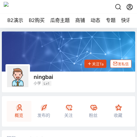
B2演示
B2购买
瓜奇主题
商铺
动态
专题
快讯
关注Ta
发私信
ningbai
小学
Lv1
概览
发布的
关注
粉丝
收藏