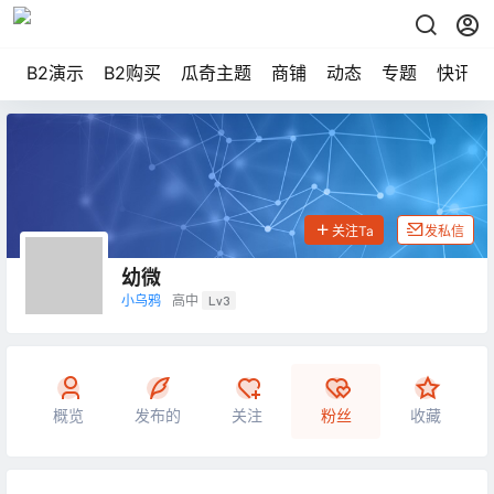
B2演示
B2购买
瓜奇主题
商铺
动态
专题
快讯
关注Ta
发私信
幼微
小乌鸦
高中
Lv3
概览
发布的
关注
粉丝
收藏