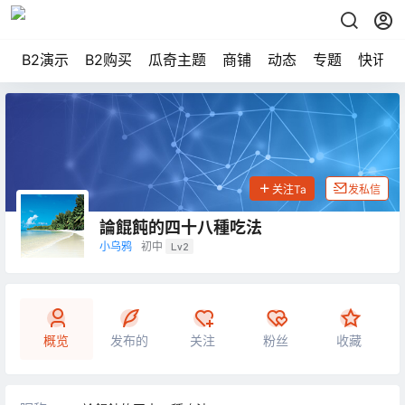
B2演示
B2购买
瓜奇主题
商铺
动态
专题
快讯
关注Ta
发私信
論餛飩的四十八種吃法
小乌鸦
初中
Lv2
概览
发布的
关注
粉丝
收藏