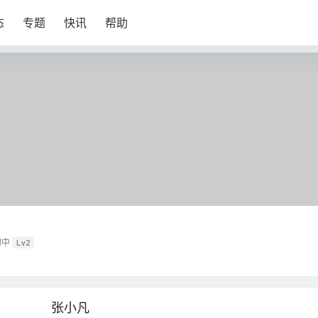
态
专题
快讯
帮助
初中
Lv2
张小凡