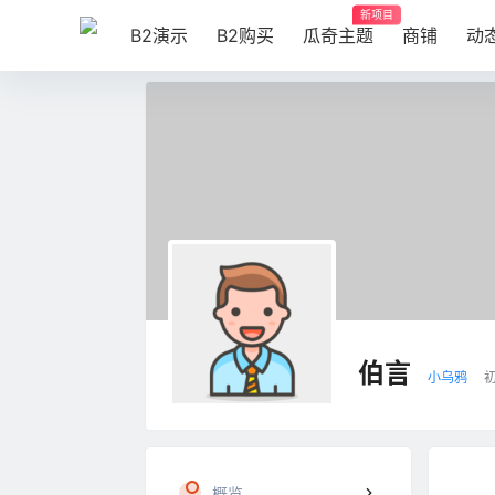
新项目
B2演示
B2购买
瓜奇主题
商铺
动
伯言
小乌鸦
概览