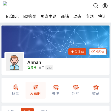
B2演示
B2购买
瓜奇主题
商铺
动态
专题
快讯
关注Ta
发私信
Annan
百灵鸟
高中
Lv3
概览
发布的
关注
粉丝
收藏