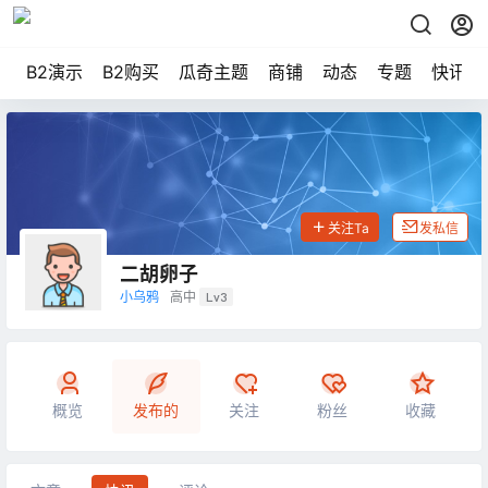
B2演示
B2购买
瓜奇主题
商铺
动态
专题
快讯
关注Ta
发私信
二胡卵子
小乌鸦
高中
Lv3
概览
发布的
关注
粉丝
收藏