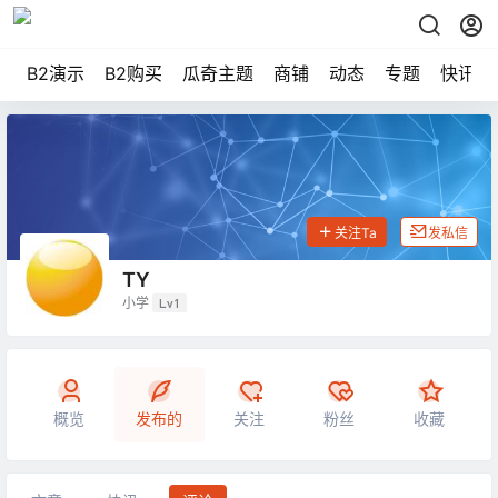
B2演示
B2购买
瓜奇主题
商铺
动态
专题
快讯
关注Ta
发私信
TY
小学
Lv1
概览
发布的
关注
粉丝
收藏