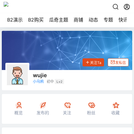
B2演示
B2购买
瓜奇主题
商铺
动态
专题
快讯
关注Ta
发私信
wujie
小乌鸦
初中
Lv2
概览
发布的
关注
粉丝
收藏