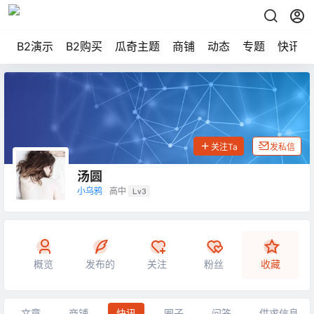
B2演示
B2购买
瓜奇主题
商铺
动态
专题
快讯
关注Ta
发私信
汤圆
小乌鸦
高中
Lv3
概览
发布的
关注
粉丝
收藏
文章
商铺
快讯
圈子
问答
供求信息