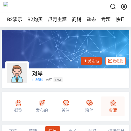
B2演示
B2购买
瓜奇主题
商铺
动态
专题
快讯
关注Ta
发私信
对岸
小乌鸦
高中
Lv3
概览
发布的
关注
粉丝
收藏
文章
商铺
快讯
圈子
问答
供求信息