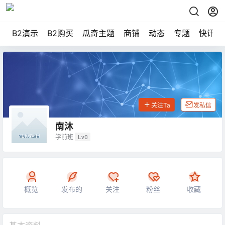
B2演示
B2购买
瓜奇主题
商铺
动态
专题
快讯
关注Ta
发私信
南沐
学前班
Lv0
概览
发布的
关注
粉丝
收藏