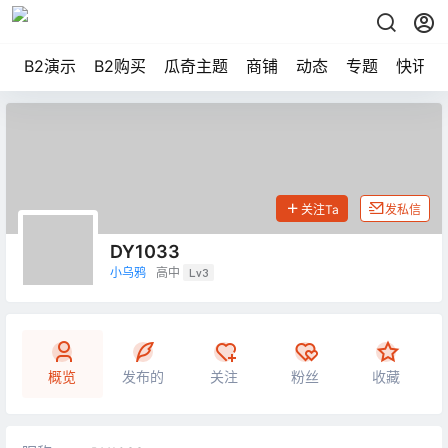
B2演示
B2购买
瓜奇主题
商铺
动态
专题
快讯
关注Ta
发私信
DY1033
小乌鸦
高中
Lv3
概览
发布的
关注
粉丝
收藏