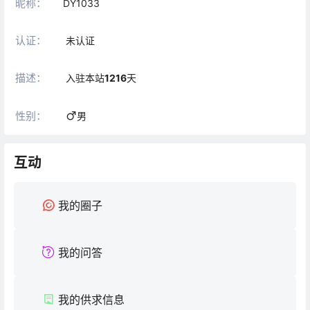
昵称：
DY1033
认证：
未认证
描述：
入驻本站
1216
天
性别：
男
互动
我的圈子
我的问答
我的供求信息