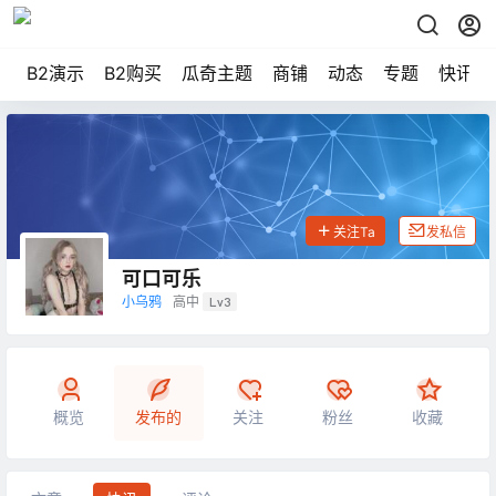
B2演示
B2购买
瓜奇主题
商铺
动态
专题
快讯
关注Ta
发私信
可口可乐
小乌鸦
高中
Lv3
概览
发布的
关注
粉丝
收藏