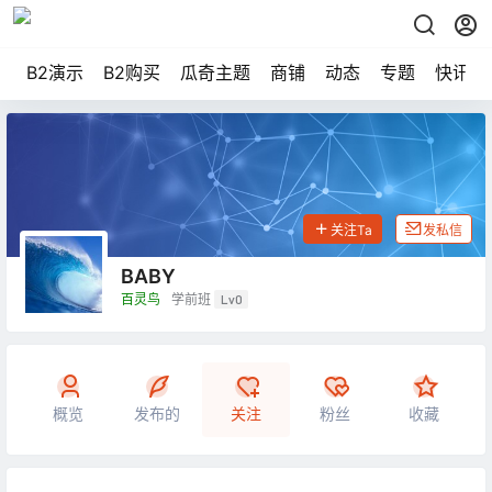
B2演示
B2购买
瓜奇主题
商铺
动态
专题
快讯
关注Ta
发私信
BABY
百灵鸟
学前班
Lv0
概览
发布的
关注
粉丝
收藏