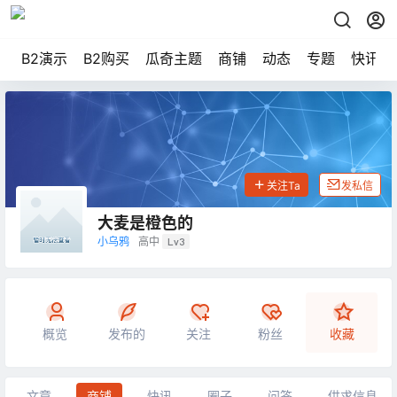
B2演示
B2购买
瓜奇主题
商铺
动态
专题
快讯
关注Ta
发私信
大麦是橙色的
小乌鸦
高中
Lv3
概览
发布的
关注
粉丝
收藏
文章
商铺
快讯
圈子
问答
供求信息