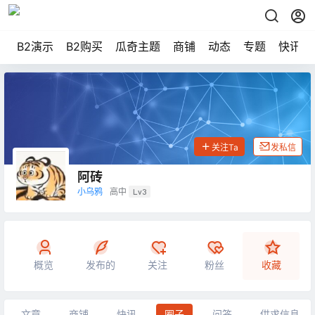
B2演示
B2购买
瓜奇主题
商铺
动态
专题
快讯
关注Ta
发私信
阿砖
小乌鸦
高中
Lv3
概览
发布的
关注
粉丝
收藏
文章
商铺
快讯
圈子
问答
供求信息