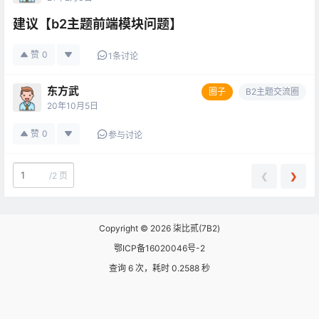
建议【b2主题前端模块问题】
赞
0
1条讨论
东方武
圈子
B2主题交流圈
20年10月5日
赞
0
参与讨论
/
2 页
❮
❯
Copyright © 2026
柒比贰(7B2)
鄂ICP备16020046号-2
查询 6 次，耗时 0.2588 秒