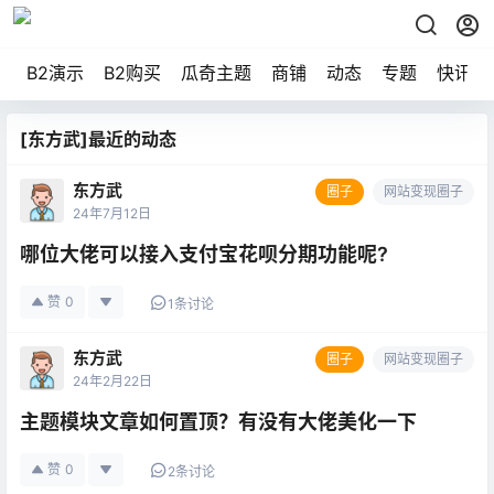
B2演示
B2购买
瓜奇主题
商铺
动态
专题
快讯
[东方武]最近的动态
东方武
圈子
网站变现圈子
24年7月12日
哪位大佬可以接入支付宝花呗分期功能呢?
赞
0
1条讨论
东方武
圈子
网站变现圈子
24年2月22日
主题模块文章如何置顶？有没有大佬美化一下
赞
0
2条讨论