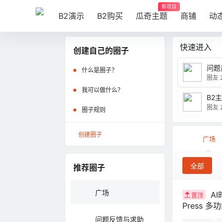
新项目
B2演示
B2购买
瓜奇主题
商铺
动
快速进入
创建自己的圈子
问题
什么是圈子？
圈友 
我可以做什么？
B2
圈友 2
圈子规则
创建圈子
广场
全部
推荐圈子
广场
A
置顶
Press 
问题反馈与求助