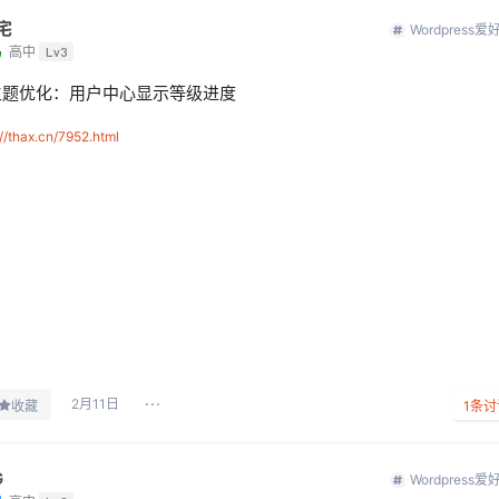
宅
Wordpress爱
鸟
高中
Lv3
主题优化：用户中心显示等级进度
://thax.cn/7952.html
2月11日
收藏
1
条讨
G
Wordpress爱