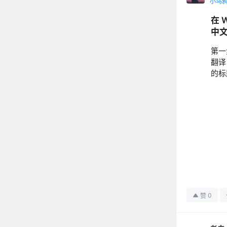
小乌
在 
中
第一
翻译
的标
0
赞