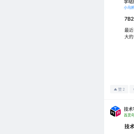
李哒
小乌
7B
最近
大的
2
赞
技术
百灵
技