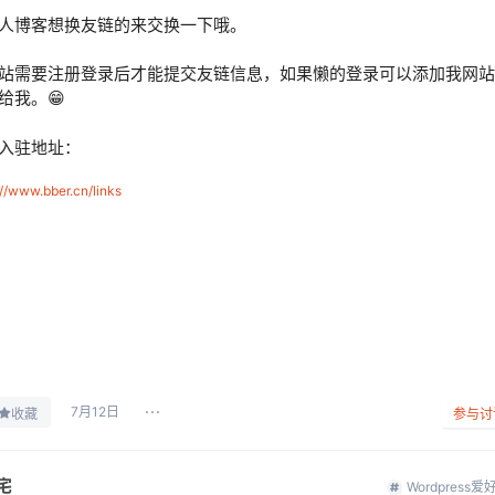
人博客想换友链的来交换一下哦。
站需要注册登录后才能提交友链信息，如果懒的登录可以添加我网站
给我。😁
入驻地址：
://www.bber.cn/links
7月12日
收藏
参与讨
宅
Wordpress爱