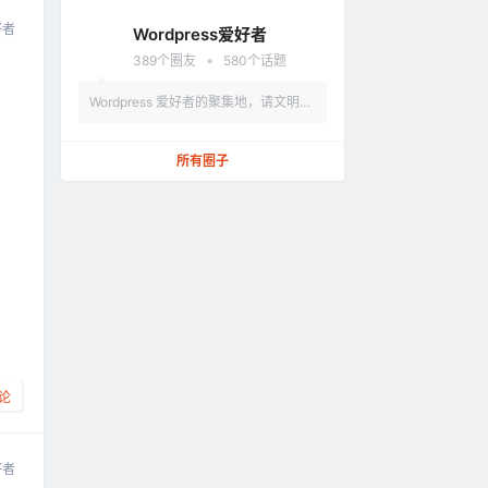
法、涉及政治的言论，违反者删除账
好者
Wordpress爱好者
户。
•
389
个圈友
580
个话题
Wordpress 爱好者的聚集地，请文明发
言，不要讨论和 Wordpress 无关的话题
所有圈子
论
好者