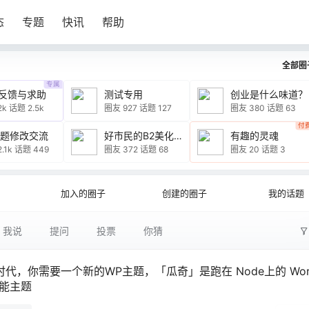
态
专题
快讯
帮助
全部圈
专属
反馈与求助
测试专用
创业是什么味道？
2k
话题 2.5k
圈友 927
话题 127
圈友 380
话题 63
付
主题修改交流
好市民的B2美化记录
有趣的灵魂
.1k
话题 449
圈友 372
话题 68
圈友 20
话题 3
加入的圈子
创建的圈子
我的话题
我说
提问
投票
你猜
I时代，你需要一个新的WP主题，「瓜奇」是跑在 Node上的 Wor
多功能主题