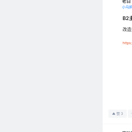
老白
小乌
B2
改造
https
3
赞