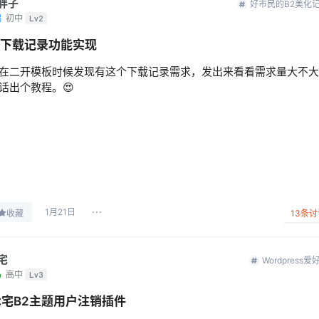
胖子
好市民的B2美化
鸦
初中
Lv2
2下载记录功能实现
在二开模板时候发现有这个下载记录需求，发出来看看需求量大不大
话出个教程。😍
1月21日
收藏
13
条讨
宅
Wordpress爱
鸟
高中
Lv3
术宅B2主题用户注销插件