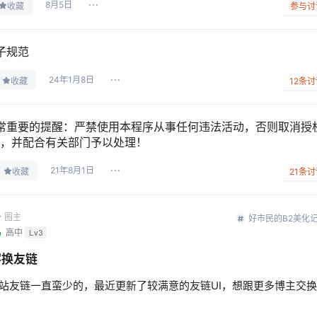
8月5日
收藏
参与讨
子规范
24年1月8日
收藏
12
条讨
常重要的提醒：严禁使用本程序从事任何违法活动，否则取消授
，并配合有关部门予以处理！
21年8月1日
收藏
21
条讨
r
圈主
好市民的B2美化
鸟
高中
Lv3
客换友链
站友链一直蛮少的，最近更新了较满意的友链UI，想跟更多博主交