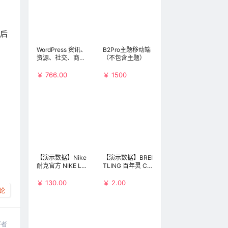
后
WordPress 资讯、
B2Pro主题移动端
资源、社交、商
（不包含主题）
城、圈子、导航等
多功能商用主题：
￥ 766.00
￥ 1500
B2 PRO（不包含
小程序和APP）
【演示数据】Nike
【演示数据】BREI
耐克官方 NIKE LF
TLING 百年灵 Chr
1 DUCKBOOT LO
onomat 41 Airbor
W 男子运动鞋 AA
ne AB01442J-B
￥ 130.00
￥ 2.00
1125
D26-729P 男士机
论
械腕表(演示数
据，请勿购买)
好者