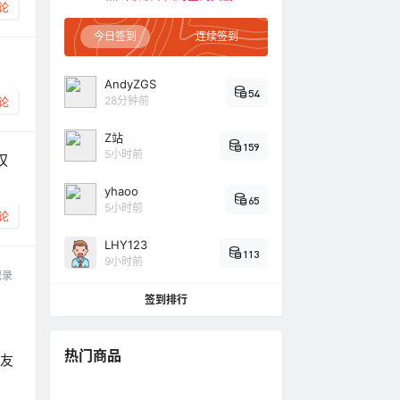
论
今日签到
连续签到
AndyZGS
54
28分钟前
论
Z站
159
5小时前
权
yhaoo
65
5小时前
论
LHY123
113
9小时前
记录
签到排行
热门商品
换友