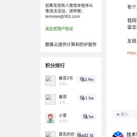
如果发现有人使用本程序从
有个
事违法活动，请举报：
lemolee@163.com
我网
留言
柒比贰用户协议
友链
酷番云提供计算和防护服务
https
积分排行
春哥2号
2.9m
大学
Lv4
春哥
1.1m
大学
Lv4
百
灵鸟
0
赞
小雪
1m
大学
Lv4
小
乌鸦
莫名的伤
技术
602.1k