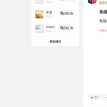
大学
百灵
Lv4
小
乌鸦
免插
天涯
330.2k
大学
免插
Lv4
小
乌鸦
yhaoo
326.1k
https
大学
Lv4
小
乌鸦
积分排行
1
赞