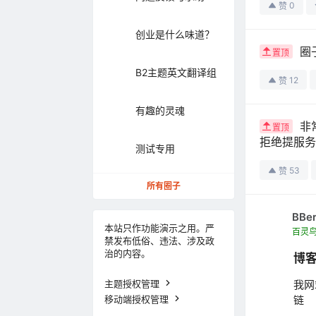
0
赞
创业是什么味道？
圈
置顶
B2主题英文翻译组
12
赞
有趣的灵魂
非
置顶
拒绝提服务
测试专用
53
赞
所有圈子
BBe
本站只作功能演示之用。严
百灵
禁发布低俗、违法、涉及政
治的内容。
博
主题授权管理
我网
移动端授权管理
链