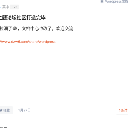
Wordpress爱
鸦
高中
Lv3
主题论坛社区打造完毕
拉满了😂，文档中心也改了，欢迎交流
://www.dzw6.com/share/wordpress
1月27日
收藏
1
条讨