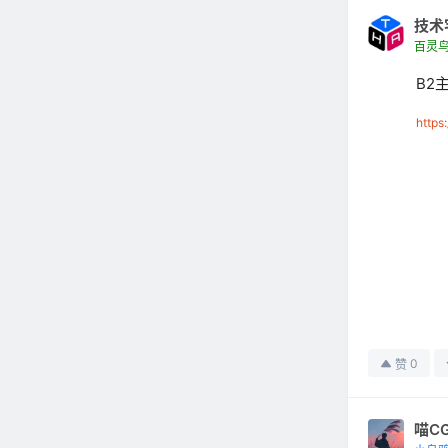
技术
百灵
B2
https
0
赞
喵C