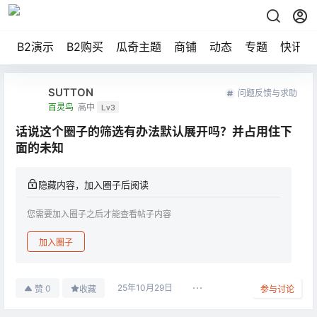
B2演示
B2购买
瓜奇主题
商铺
动态
专题
快讯
SUTTON
问题反馈与求助
百灵鸟
高中
Lv3
话说这个圈子的筛选有办法默认展开吗？并占用住下
面的未知
隐藏内容，加入圈子后阅读
您需要加入圈子之后才能查看帖子内容
加入圈子
25年10月29日
0
赞
收藏
参与讨论