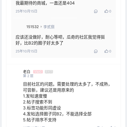
我最期待的商城，一直还是404
25年10月15日
0
151532
李贰捌
应该还没做好，耐心等吧，瓜奇的社区我觉得挺
好，比B2的圈子好太多了
25年10月15日
0
老白
Vip0
Lv3
第
2
层
目前社区的问题。需要处理的太多了，不成熟，
可尝新，建议还是用原来的

1.发帖速度慢

2.帖子搜索不到

3.标签功能形同虚设

4.发帖选择圈子同B2，不能选择全部

5.帖子排序不支持