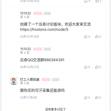
25年10月14日
0
2
151532
Vip0
Lv3
第
3
层
创建了一个瓜奇讨论版块，欢迎大家来交流

https://hostsns.com/node/5
25年10月16日
0
0
151532
Vip0
Lv3
第
4
层
瓜奇QQ交流群666364381
25年10月21日
0
0
打工人模拟器
Vip0
Lv3
第
5
层
跟你买的可汗采集还能退吗
25年11月9日
0
0
没有更多讨论了