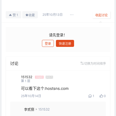
25年10月13日
1
赞
收藏
收起讨论
请先登录！
登录
快速注册
发布
讨论
切换为时间排序
151532
Vip0
Lv3
第
1
层
可以看下这个:hostsns.com
25年10月14日
1
0
李贰捌
151532