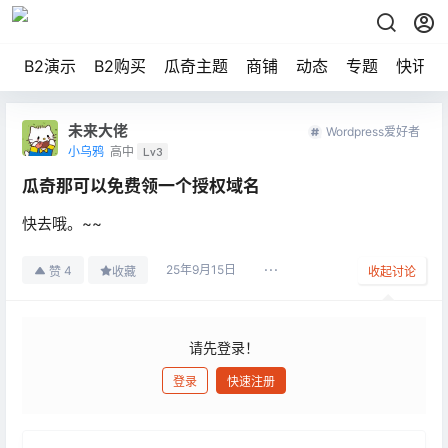
B2演示
B2购买
瓜奇主题
商铺
动态
专题
快讯
未来大佬
Wordpress爱好者
小乌鸦
高中
Lv3
瓜奇那可以免费领一个授权域名
快去哦。~~
25年9月15日
4
赞
收藏
收起讨论
请先登录！
登录
快速注册
发布