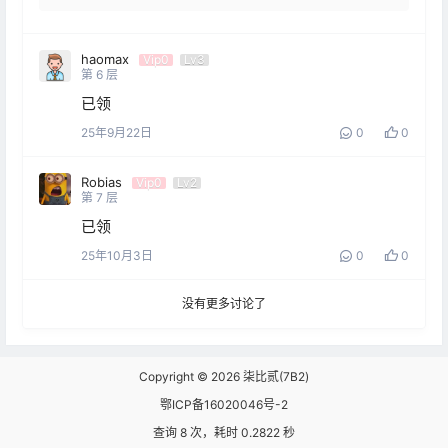
haomax
Vip0
Lv3
第
6
层
已领
25年9月22日
0
0
Robias
Vip0
Lv2
第
7
层
已领
25年10月3日
0
0
没有更多讨论了
Copyright © 2026
柒比贰(7B2)
鄂ICP备16020046号-2
查询 8 次，耗时 0.2822 秒