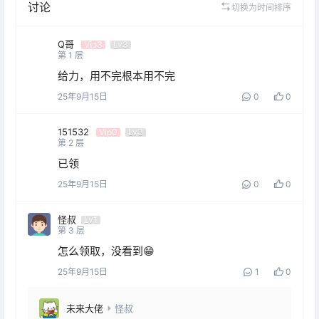
讨论
切换为时间排序
Q哥
Vip3
Lv3
第
1
层
给力，用不完根本用不完
25年9月15日
0
0
151532
Vip0
Lv3
第
2
层
已领
25年9月15日
0
0
怪叔
Lv1
第
3
层
怎么领取，没看到😁
25年9月15日
1
0
未来大佬
怪叔