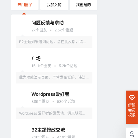
热门圈子
我加入的
我创建的
问题反馈与求助
•
2k
个圈友
2.5k
个话题
B2主题如果遇到问题，请在此反馈，请具
体描述问题，最好有截图。
广场
•
15.1k
个圈友
5.2k
个话题
此为功能演示页面，严禁发布低俗、违法、
涉及政治的言论，违反者删除账户。
Wordpress爱好者
•
389
个圈友
580
个话题
解锁
会员
Wordpress 爱好者的聚集地，请文明发
权限
言，不要讨论和 Wordpress 无关的话题
B2主题修改交流
•
2.1k
个圈友
449
个话题