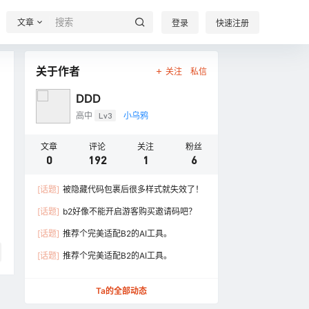
文章
登录
快速注册
关于作者
关注
私信
DDD
高中
Lv3
小乌鸦
文章
评论
关注
粉丝
0
192
1
6
[话题]
被隐藏代码包裹后很多样式就失效了！
[话题]
b2好像不能开启游客购买邀请码吧？
[话题]
推荐个完美适配B2的AI工具。
[话题]
推荐个完美适配B2的AI工具。
Ta的全部动态