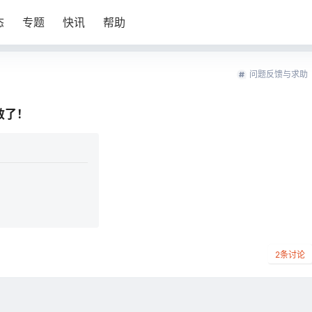
态
专题
快讯
帮助
问题反馈与求助
效了！
2
条讨论