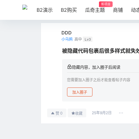
新项目
B2演示
B2购买
瓜奇主题
商铺
动
DDD
小乌鸦
高中
Lv3
被隐藏代码包裹后很多样式就失
隐藏内容，加入圈子后阅读
您需要加入圈子之后才能查看帖子内容
加入圈子
25年9月2日
0
赞
收藏