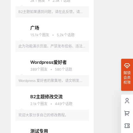
•
2k
个圈友
2.5k
个话题
B2主题如果遇到问题，请在此反馈，请具
体描述问题，最好有截图。
广场
•
15.1k
个圈友
5.2k
个话题
此为功能演示页面，严禁发布低俗、违法、
涉及政治的言论，违反者删除账户。
Wordpress爱好者
•
389
个圈友
580
个话题
解锁
会员
Wordpress 爱好者的聚集地，请文明发
权限
言，不要讨论和 Wordpress 无关的话题
B2主题修改交流
•
2.1k
个圈友
449
个话题
欢迎大家分享自己的修改教程。
测试专用