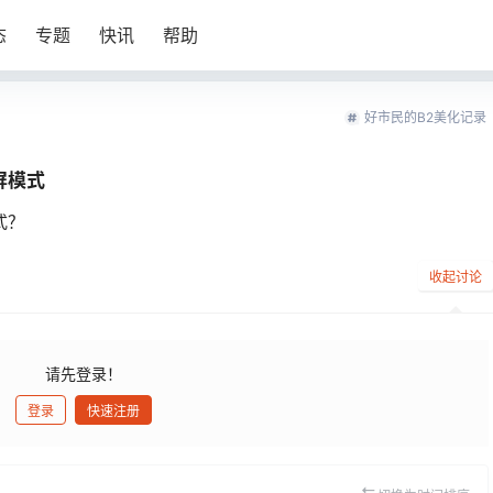
态
专题
快讯
帮助
好市民的B2美化记录
屏模式
式？
收起讨论
请先登录！
登录
快速注册
发布