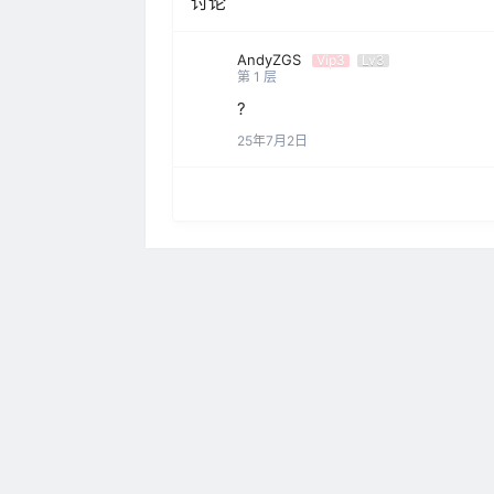
讨论
AndyZGS
Vip3
Lv3
第
1
层
?
25年7月2日