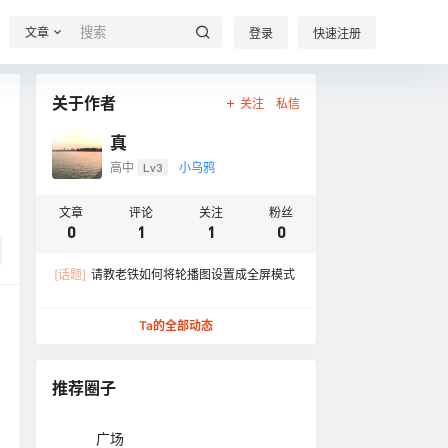
文章
登录
快速注册
关于作者
关注
私信
真
高中
Lv3
小乌鸦
文章
评论
关注
粉丝
0
1
1
0
[话题]
请教老铁如何将轮播图设置成全屏模式
Ta的全部动态
推荐圈子
广场