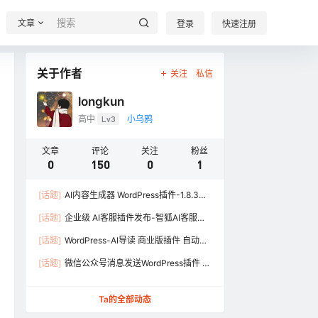
文章
登录
快速注册
关于作者
关注
私信
longkun
高中
Lv3
小乌鸦
文章
评论
关注
粉丝
0
150
0
1
[话题]
AI内容生成器 WordPress插件-1.8.3版
本发布
[话题]
企业级 AI客服插件发布-智狐AI客服插
件
[话题]
WordPress-AI导读 商业版插件 自动为
文章生成导读内容
[话题]
微信公众号消息发送WordPress插件 发
布了
Ta的全部动态