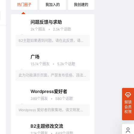
热门圈子
我加入的
我创建的
问题反馈与求助
•
2k
个圈友
2.5k
个话题
B2主题如果遇到问题，请在此反馈，请具
体描述问题，最好有截图。
广场
•
15.1k
个圈友
5.2k
个话题
此为功能演示页面，严禁发布低俗、违法、
涉及政治的言论，违反者删除账户。
Wordpress爱好者
•
389
个圈友
580
个话题
解锁
会员
Wordpress 爱好者的聚集地，请文明发
权限
言，不要讨论和 Wordpress 无关的话题
B2主题修改交流
•
2.1k
个圈友
449
个话题