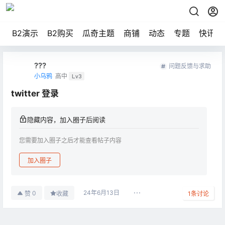
B2演示
B2购买
瓜奇主题
商铺
动态
专题
快讯
???
问题反馈与求助
小乌鸦
高中
Lv3
twitter 登录
隐藏内容，加入圈子后阅读
您需要加入圈子之后才能查看帖子内容
加入圈子
24年6月13日
0
赞
收藏
1
条讨论