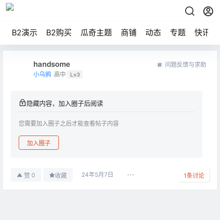
B2演示
B2购买
瓜奇主题
商铺
动态
专题
快讯
handsome
问题反馈与求助
小乌鸦
高中
Lv3
隐藏内容，加入圈子后阅读
您需要加入圈子之后才能查看帖子内容
加入圈子
24年5月7日
0
赞
收藏
1
条讨论