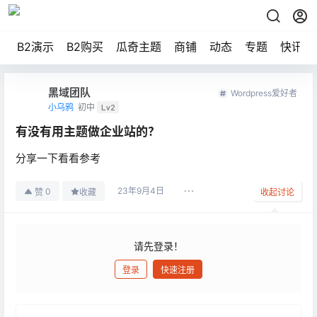
B2演示
B2购买
瓜奇主题
商铺
动态
专题
快讯
黑域团队
Wordpress爱好者
小乌鸦
初中
Lv2
有没有用主题做企业站的？
分享一下看看参考
23年9月4日
0
赞
收藏
收起讨论
请先登录！
登录
快速注册
发布