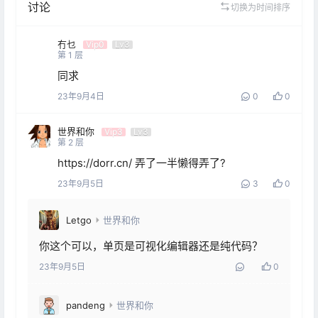
讨论
切换为时间排序
冇乜
Vip0
Lv3
第
1
层
同求
23年9月4日
0
0
世界和你
Vip3
Lv3
第
2
层
https://dorr.cn/ 弄了一半懒得弄了?
23年9月5日
3
0
Letgo
世界和你
你这个可以，单页是可视化编辑器还是纯代码？
23年9月5日
0
pandeng
世界和你