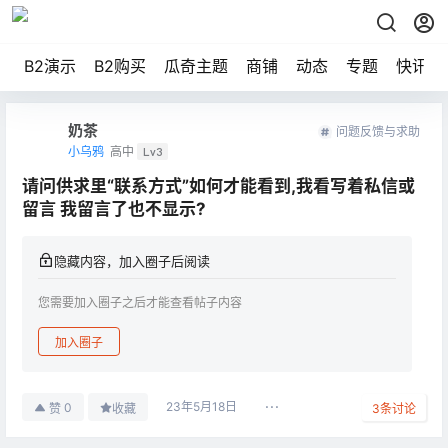
B2演示
B2购买
瓜奇主题
商铺
动态
专题
快讯
奶茶
问题反馈与求助
小乌鸦
高中
Lv3
请问供求里“联系方式”如何才能看到,我看写着私信或
留言 我留言了也不显示?
隐藏内容，加入圈子后阅读
您需要加入圈子之后才能查看帖子内容
加入圈子
23年5月18日
0
赞
收藏
3
条讨论