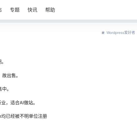
态
专题
快讯
帮助
Wordpress爱好者
期。
，故出售。
售中。
行业，适合AI做站。
om.cn均已经被不明单位注册