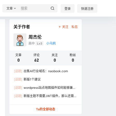
文章
登录
快速注册
关于作者
关注
私信
周杰伦
高中
Lv3
小乌鸦
文章
评论
关注
粉丝
0
62
0
0
[话题]
出售AI行业域名：naobook.com
[话题]
新版1个建议
[话题]
wordpress站点地图插件如何能够兼容
圈子目录下的内容？
[话题]
新版主题不需要JWT插件，那么还需要
配置这行代码吗？
Ta的全部动态