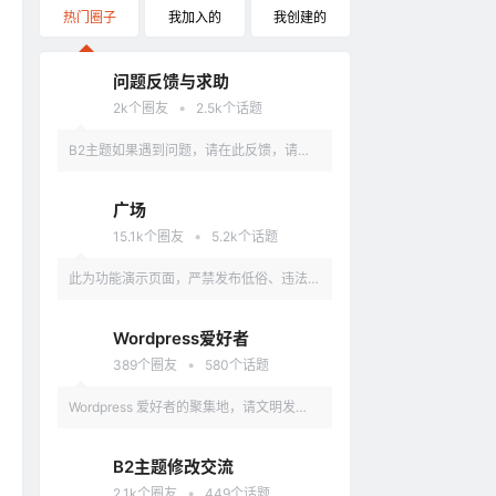
热门圈子
我加入的
我创建的
问题反馈与求助
•
2k
个圈友
2.5k
个话题
B2主题如果遇到问题，请在此反馈，请具
体描述问题，最好有截图。
广场
•
15.1k
个圈友
5.2k
个话题
此为功能演示页面，严禁发布低俗、违法、
涉及政治的言论，违反者删除账户。
Wordpress爱好者
•
389
个圈友
580
个话题
Wordpress 爱好者的聚集地，请文明发
言，不要讨论和 Wordpress 无关的话题
B2主题修改交流
•
2.1k
个圈友
449
个话题