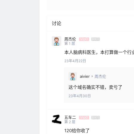
讨论
周杰伦
Vip0
Lv3
第
1
层
本人脑病科医生，本打算做一个行
23年4月22日
aivier
周杰伦
这个域名确实不错，卖亏了
23年4月30日
五车二
Vip0
Lv3
第
2
层
120给你收了