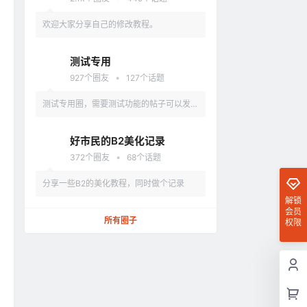
欢迎大家分享自己的修改教程。
测试专用
•
927
个圈友
127
个话题
测试专用圈，需要测试功能的帖子可以发到
这里。禁止发布违法、色情、低俗、涉及政
好市民的B2美化记录
治类的内容。
•
372
个圈友
68
个话题
分享一些B2的美化教程，同时做个记录
解锁
会员
所有圈子
权限