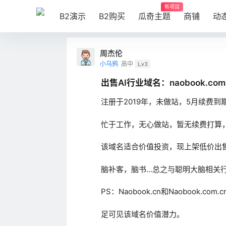
新项目
B2演示
B2购买
瓜奇主题
商铺
动
周杰伦
小乌鸦
高中
Lv3
出售AI行业域名：naobook.com
注册于2019年，未做站，5月续费到
忙于工作，无心做站，暂无续费打算
该域名适合价值投资，现上架低价出
脑补客，脑书...总之与聪明大脑相关
PS：Naobook.cn和Naobook.c
足可见该域名价值潜力。