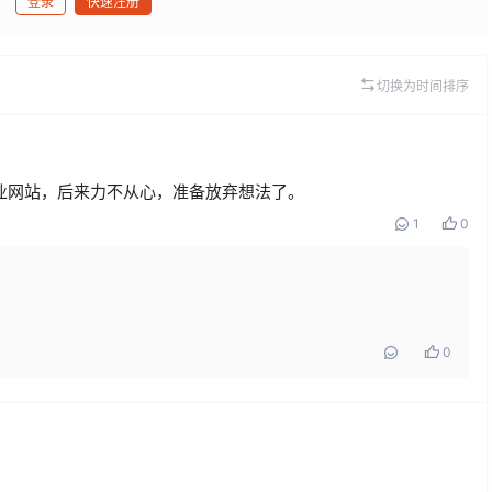
登录
快速注册
发布
切换为时间排序
业网站，后来力不从心，准备放弃想法了。
1
0
0