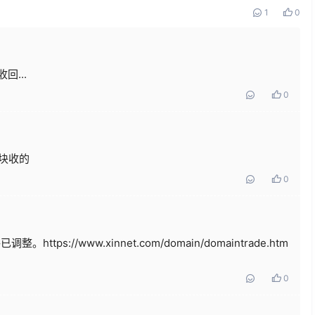
1
0
回...
0
0块收的
0
tps://www.xinnet.com/domain/domaintrade.htm
0