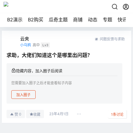
B2演示
B2购买
瓜奇主题
商铺
动态
专题
快讯
云夹
问题反馈与求助
小乌鸦
高中
Lv3
求助，大佬们知道这个是哪里出问题？
隐藏内容，加入圈子后阅读
您需要加入圈子之后才能查看帖子内容
加入圈子
23年4月1日
0
赞
收藏
1
条讨论