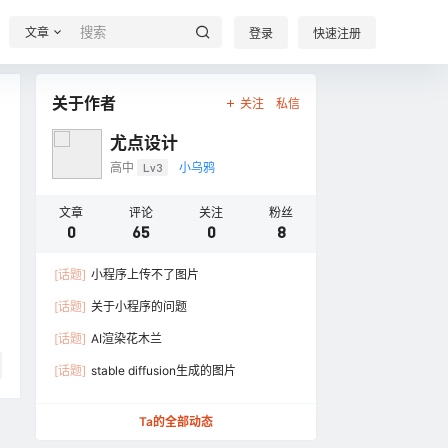
文章
登录
快速注册
关于作者
关注
私信
尤点设计
高中
Lv3
小乌鸦
文章
评论
关注
粉丝
0
65
0
8
[话题]
小程序上传不了图片
[话题]
关于小程序的问题
[话题]
AI渲染花木兰
[话题]
stable diffusion生成的图片
Ta的全部动态