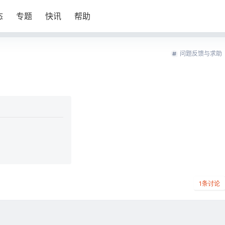
态
专题
快讯
帮助
问题反馈与求助
1
条讨论