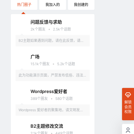
热门圈子
我加入的
我创建的
问题反馈与求助
•
2k
个圈友
2.5k
个话题
B2主题如果遇到问题，请在此反馈，请具
体描述问题，最好有截图。
广场
•
15.1k
个圈友
5.2k
个话题
此为功能演示页面，严禁发布低俗、违法、
涉及政治的言论，违反者删除账户。
Wordpress爱好者
•
389
个圈友
580
个话题
解锁
会员
Wordpress 爱好者的聚集地，请文明发
权限
言，不要讨论和 Wordpress 无关的话题
B2主题修改交流
•
2.1k
个圈友
449
个话题