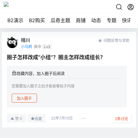
B2演示
B2购买
瓜奇主题
商铺
动态
专题
快讯
晴川
问题反馈与求助
小乌鸦
高中
Lv3
圈子怎样改成“小组”？圈主怎样改成组长？
隐藏内容，加入圈子后阅读
您需要加入圈子之后才能查看帖子内容
加入圈子
22年7月15日
0
赞
收藏
2
条讨论