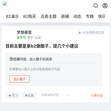
B2演示
B2购买
瓜奇主题
商铺
动态
专题
快讯
梦想暴富
B2主题修改交流
百灵鸟
高中
Lv3
目前主要是拿b2做圈子，提几个小建议
隐藏内容，加入圈子后阅读
您需要加入圈子之后才能查看帖子内容
加入圈子
22年4月27日
3
赞
收藏
13
条讨论