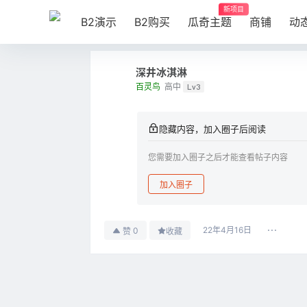
新项目
B2演示
B2购买
瓜奇主题
商铺
动
深井冰淇淋
百灵鸟
高中
Lv3
隐藏内容，加入圈子后阅读
您需要加入圈子之后才能查看帖子内容
加入圈子
22年4月16日
0
赞
收藏