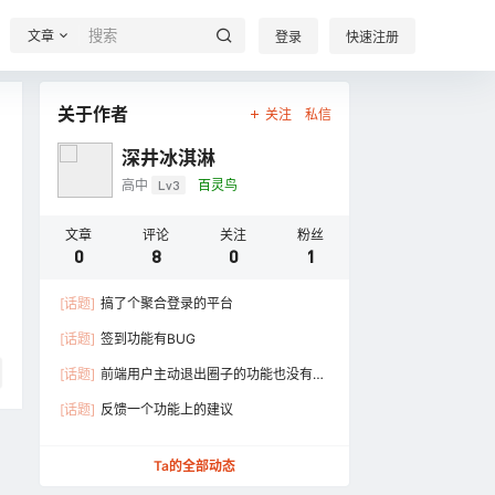
文章
登录
快速注册
关于作者
关注
私信
深井冰淇淋
高中
Lv3
百灵鸟
文章
评论
关注
粉丝
0
8
0
1
[话题]
搞了个聚合登录的平台
[话题]
签到功能有BUG
[话题]
前端用户主动退出圈子的功能也没有，
咱不能只进不出呀。 然后签到功能也有bug，
[话题]
反馈一个功能上的建议
连签两天了却显示只连签了一 ……
Ta的全部动态