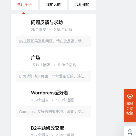
热门圈子
我加入的
我创建的
问题反馈与求助
•
2k
个圈友
2.5k
个话题
B2主题如果遇到问题，请在此反馈，请具
体描述问题，最好有截图。
广场
•
15.1k
个圈友
5.2k
个话题
此为功能演示页面，严禁发布低俗、违法、
涉及政治的言论，违反者删除账户。
Wordpress爱好者
•
389
个圈友
580
个话题
解锁
会员
Wordpress 爱好者的聚集地，请文明发
权限
言，不要讨论和 Wordpress 无关的话题
B2主题修改交流
•
2.1k
个圈友
449
个话题