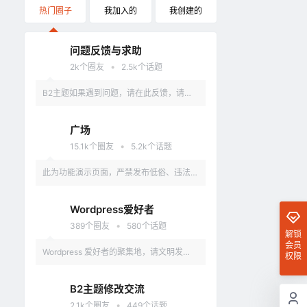
热门圈子
我加入的
我创建的
问题反馈与求助
•
2k
个圈友
2.5k
个话题
B2主题如果遇到问题，请在此反馈，请具
体描述问题，最好有截图。
广场
•
15.1k
个圈友
5.2k
个话题
此为功能演示页面，严禁发布低俗、违法、
涉及政治的言论，违反者删除账户。
Wordpress爱好者
•
389
个圈友
580
个话题
解锁
会员
Wordpress 爱好者的聚集地，请文明发
权限
言，不要讨论和 Wordpress 无关的话题
B2主题修改交流
•
2.1k
个圈友
449
个话题