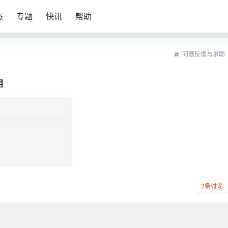
态
专题
快讯
帮助
问题反馈与求助
用
2
条讨论