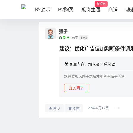
新项目
B2演示
B2购买
瓜奇主题
商铺
动
强子
百灵鸟
高中
Lv3
建议：优化广告位加判断条件调
隐藏内容，加入圈子后阅读
您需要加入圈子之后才能查看帖子内容
加入圈子
22年4月12日
0
赞
收藏