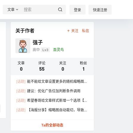
文章
登录
快速注册
关于作者
关注
私信
强子
高中
Lv3
百灵鸟
文章
评论
关注
粉丝
0
55
0
1
[话题]
能不能给文章设置更多的随机缩略图调
用？一张太少了
[话题]
建议：优化广告位加判断条件调用
[话题]
希望春哥给文章样式新增一个选项【隐
藏边栏】后可以选择页面100%宽度显示
[话题]
【海报分享】缩略图自动裁切，导致显
示不全看着体验不好
Ta的全部动态